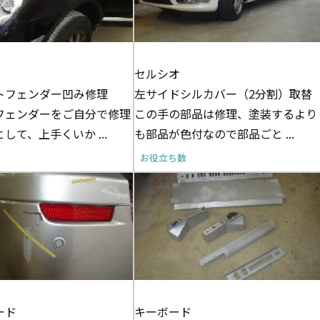
セルシオ
トフェンダー凹み修理
左サイドシルカバー（2分割）取替
フェンダーをご自分で修理
この手の部品は修理、塗装するより
して、上手くいか ...
も部品が色付なので部品ごと ...
お役立ち数
ード
キーボード