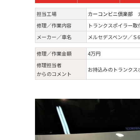
担当工場
カーコンビニ倶楽部 
修理／作業内容
トランクスポイラー取
メーカー／車名
メルセデスベンツ／Ｓ6
修理／作業金額
4万円
修理担当者
お持込みのトランクス
からのコメント