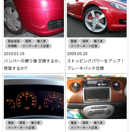
鈑金塗装
国産
輸入車
整備
国産
輸入車
修理費
ホリデーオート記事
ホリデーオート記事
2010.01.19
2009.05.20
バンパーの擦り傷 交換するか、
ストッピングパワーをアップ！
修理するか!?
ブレーキパッド交換
電装
国産
輸入車
電装
国産
輸入車
ホリデーオート記事
ホリデーオート記事