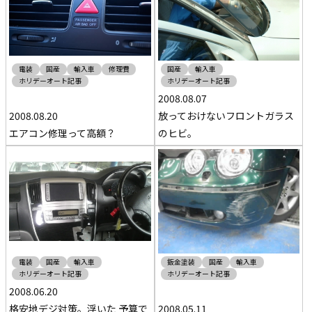
電装
国産
輸入車
修理費
国産
輸入車
ホリデーオート記事
ホリデーオート記事
2008.08.07
2008.08.20
放っておけないフロントガラス
エアコン修理って高額？
のヒビ。
電装
国産
輸入車
鈑金塗装
国産
輸入車
ホリデーオート記事
ホリデーオート記事
2008.06.20
格安地デジ対策。浮いた 予算で
2008.05.11