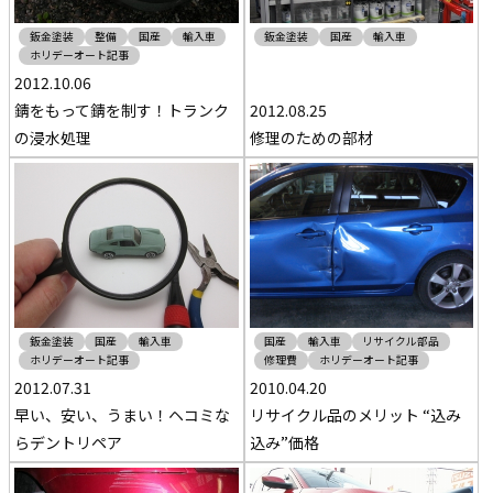
鈑金塗装
整備
国産
輸入車
鈑金塗装
国産
輸入車
ホリデーオート記事
2012.10.06
錆をもって錆を制す！トランク
2012.08.25
の浸水処理
修理のための部材
鈑金塗装
国産
輸入車
国産
輸入車
リサイクル部品
ホリデーオート記事
修理費
ホリデーオート記事
2012.07.31
2010.04.20
早い、安い、うまい！ヘコミな
リサイクル品のメリット “込み
らデントリペア
込み”価格