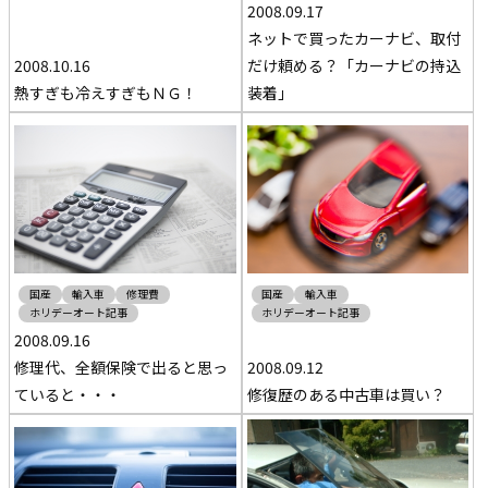
2008.09.17
ネットで買ったカーナビ、取付
2008.10.16
だけ頼める？「カーナビの持込
熱すぎも冷えすぎもＮＧ！
装着」
国産
輸入車
修理費
国産
輸入車
ホリデーオート記事
ホリデーオート記事
2008.09.16
修理代、全額保険で出ると思っ
2008.09.12
ていると・・・
修復歴のある中古車は買い？