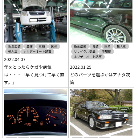
鈑金塗装
整備
車検
国産
鈑金塗装
電装
国産
輸入車
輸入車
ホリデーオート記事
リサイクル部品
修理費
ホリデーオート記事
2022.04.07
年をとったらケガや病気
2022.01.25
は・・・「早く見つけて早く直
どのパーツを選ぶかはアナタ次
す。」
第