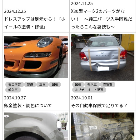
2024.11.25
2024.12.25
X30型マーク2のパーツがな
ドレスアップは足元から！『ホ
い！ ～純正パーツ入手困難だ
イールの塗装・修理』
ったらこんな裏技も～
鈑金塗装
整備
車検
国産
国産
輸入車
修理費
輸入車
ホリデーオート記事
2024.10.27
2024.10.01
鈑金塗装・調色について
その自動車保険で足りてる？