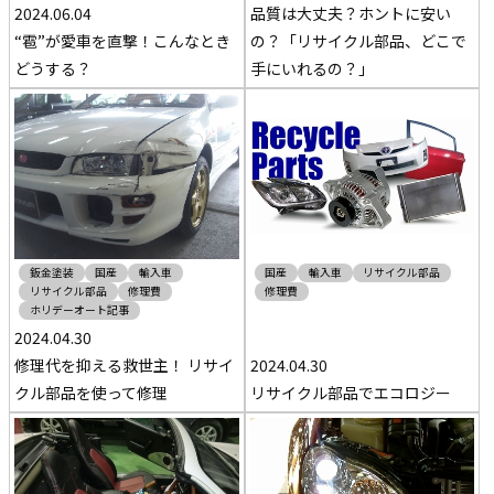
2024.06.04
品質は大丈夫？ホントに安い
“雹”が愛車を直撃！こんなとき
の？「リサイクル部品、どこで
どうする？
手にいれるの？」
鈑金塗装
国産
輸入車
国産
輸入車
リサイクル部品
リサイクル部品
修理費
修理費
ホリデーオート記事
2024.04.30
修理代を抑える救世主！ リサイ
2024.04.30
クル部品を使って修理
リサイクル部品でエコロジー