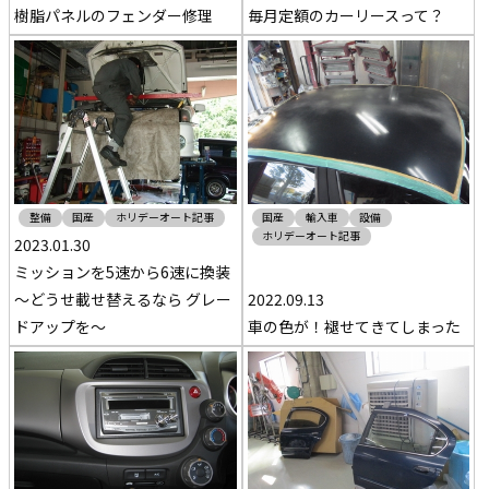
樹脂パネルのフェンダー修理
毎月定額のカーリースって？
整備
国産
ホリデーオート記事
国産
輸入車
設備
ホリデーオート記事
2023.01.30
ミッションを5速から6速に換装
～どうせ載せ替えるなら グレー
2022.09.13
ドアップを～
車の色が！褪せてきてしまった