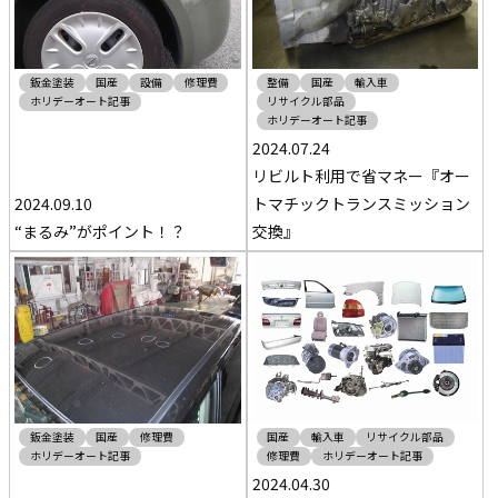
鈑金塗装
国産
設備
修理費
整備
国産
輸入車
ホリデーオート記事
リサイクル部品
ホリデーオート記事
2024.07.24
リビルト利用で省マネー『オー
2024.09.10
トマチックトランスミッション
“まるみ”がポイント！？
交換』
鈑金塗装
国産
修理費
国産
輸入車
リサイクル部品
ホリデーオート記事
修理費
ホリデーオート記事
2024.04.30