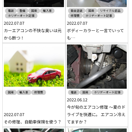
電装
整備
国産
輸入車
鈑金塗装
国産
リサイクル部品
ホリデーオート記事
修理費
ホリデーオート記事
2022.07.07
2022.07.07
カーエアコンの不快な臭いは元
ボディーカラーと一言でいって
から断つ！
も…
国産
輸入車
修理費
電装
国産
ホリデーオート記事
2022.06.12
今が旬のエアコン修理 ～夏のド
2022.07.07
ライブを快適に。 エアコン冷え
その修理、自動車保険を使う？
てますか？