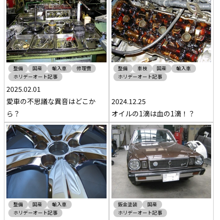
整備
国産
輸入車
修理費
整備
車検
国産
輸入車
ホリデーオート記事
ホリデーオート記事
2025.02.01
愛車の不思議な異音はどこか
2024.12.25
ら？
オイルの1滴は血の1滴！？
整備
国産
輸入車
鈑金塗装
国産
ホリデーオート記事
ホリデーオート記事