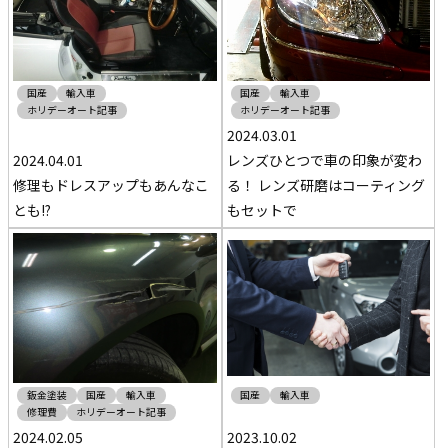
国産
輸入車
国産
輸入車
ホリデーオート記事
ホリデーオート記事
2024.03.01
2024.04.01
レンズひとつで車の印象が変わ
修理もドレスアップもあんなこ
る！ レンズ研磨はコーティング
とも!?
もセットで
鈑金塗装
国産
輸入車
国産
輸入車
修理費
ホリデーオート記事
2024.02.05
2023.10.02