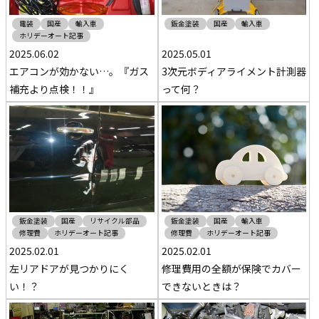
電装
国産
輸入車
鈑金塗装
国産
輸入車
ホリデーオート記事
2025.06.02
2025.05.01
エアコンが効かない…。『ガス
3次元ボディアライメント計測器
補充より点検！！』
って何？
鈑金塗装
国産
リサイクル部品
鈑金塗装
国産
輸入車
修理費
ホリデーオート記事
修理費
ホリデーオート記事
2025.02.01
2025.02.01
左リアドアが見つかりにく
修理費用の全額が保険でカバー
い！？
できないときは？